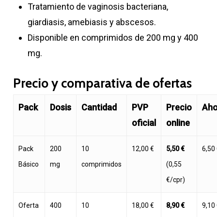
Tratamiento de vaginosis bacteriana,
giardiasis, amebiasis y abscesos.
Disponible en comprimidos de 200 mg y 400
mg.
Precio y comparativa de ofertas
Pack
Dosis
Cantidad
PVP
Precio
Aho
oficial
online
Pack
200
10
12,00 €
5,50 €
6,50
Básico
mg
comprimidos
(0,55
€/cpr)
Oferta
400
10
18,00 €
8,90 €
9,10