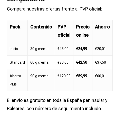
Compara nuestras ofertas frente al PVP oficial:
Pack
Contenido
PVP
Precio
Ahorro
oficial
online
Inicio
30 g crema
€45,00
€24,99
€20,01
Standard
60 g crema
€80,00
€42,50
€37,50
Ahorro
90 g crema
€120,00
€59,99
€60,01
Plus
El envío es gratuito en toda la España peninsular y
Baleares, con número de seguimiento incluido.