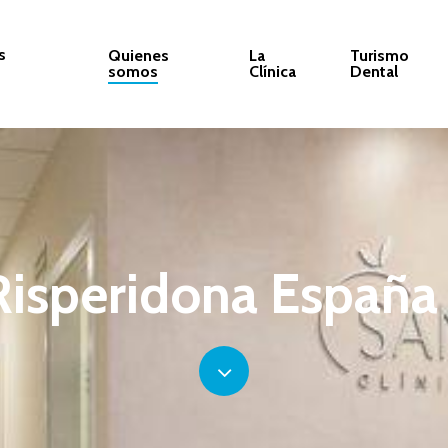
s
Quienes
La
Turismo
somos
Clínica
Dental
Risperidona
España