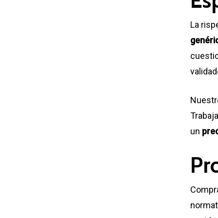
Es
La risp
genéri
cuesti
validad
Nuestro
Trabaja
un
pre
Pr
Compra
normati