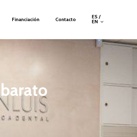
ES /
Financiación
Contacto
EN
barato