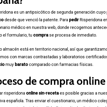
paña?
eridona es un antipsicótico de segunda generación cuyo p
co
desde que venció la patente. Para
pedir
Risperidona en
onario médico en nuestra web, donde recogemos antecede
o el formulario, tu
compra
se procesa de inmediato.
 almacén está en territorio nacional, así que garantiza
mos con marcas contrastadas y laboratorios certificados,
cio
muy
barato
comparado con farmacias físicas.
oceso de compra online 
r risperidona
online
sin-receta
es posible gracias a nues
va española. Tras enviar el cuestionario, un médico coleg