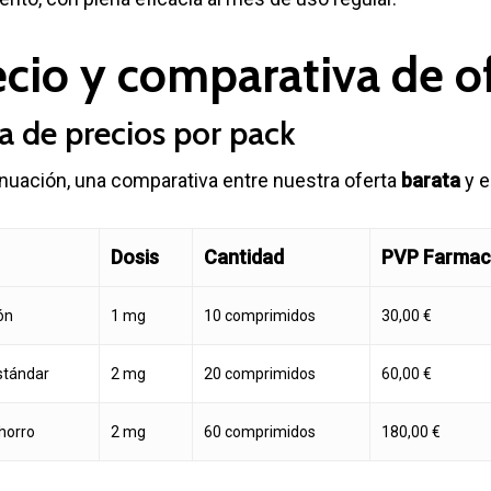
ecio y comparativa de o
a de precios por pack
nuación, una comparativa entre nuestra oferta
barata
y e
Dosis
Cantidad
PVP Farmac
ión
1 mg
10 comprimidos
30,00 €
stándar
2 mg
20 comprimidos
60,00 €
horro
2 mg
60 comprimidos
180,00 €