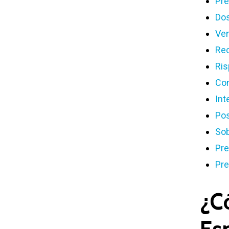
Pre
Dos
Ven
Rec
Ris
Com
Int
Pos
Sob
Pre
Pre
¿C