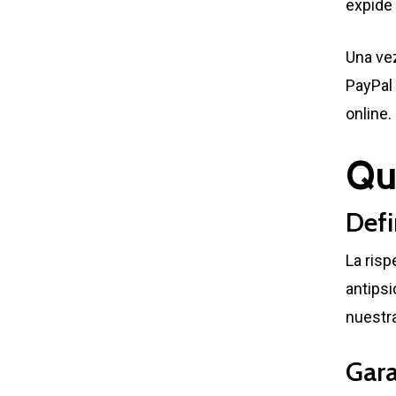
expide 
Una vez
PayPal 
online.
Qu
Defi
La risp
antipsi
nuestr
Gara