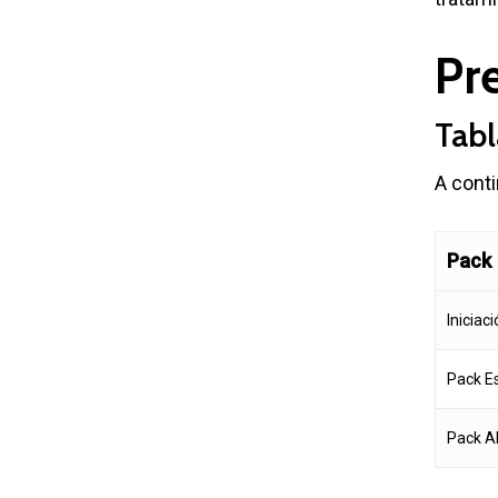
Pr
Tabl
A conti
Pack
Iniciac
Pack E
Pack A