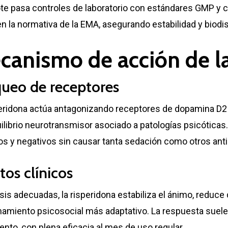
te pasa controles de laboratorio con estándares GMP y c
 la normativa de la EMA, asegurando estabilidad y biodisp
canismo de acción de la
ueo de receptores
peridona actúa antagonizando receptores de dopamina D2
librio neurotransmisor asociado a patologías psicóticas
os y negativos sin causar tanta sedación como otros anti
tos clínicos
is adecuadas, la risperidona estabiliza el ánimo, reduce 
namiento psicosocial más adaptativo. La respuesta suel
ento, con plena eficacia al mes de uso regular.