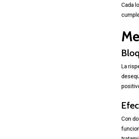
Cada lo
cumplen
Me
Bloq
La ris
desequi
positiv
Efec
Con dos
funcio
tratami