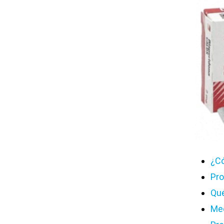
¿Có
Pro
Qué
Mec