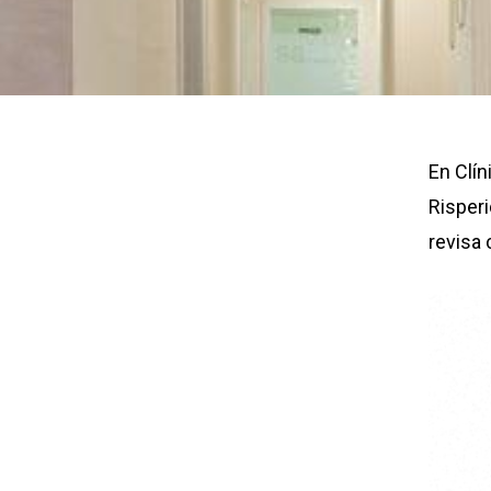
En Clí
Risper
revisa 