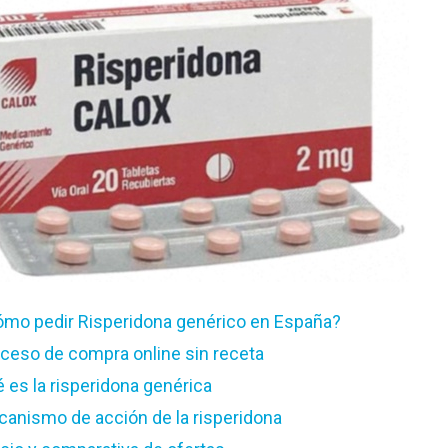
mo pedir Risperidona genérico en España?
ceso de compra online sin receta
 es la risperidona genérica
anismo de acción de la risperidona