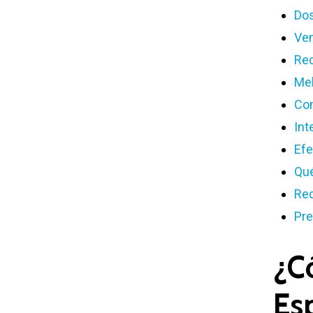
Dos
Ven
Rec
Mel
Com
Int
Efe
Qué
Re
Pre
¿C
Es