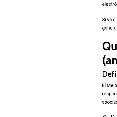
electr
Si ya d
genera 
Qu
(an
Defi
El Melo
respons
asociad