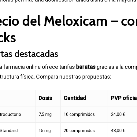
ecio del Meloxicam – c
cks
tas destacadas
 farmacia online ofrece tarifas
baratas
gracias a la comp
tructura física. Compara nuestras propuestas:
Dosis
Cantidad
PVP oficia
troductorio
7,5 mg
10 comprimidos
24,00 €
 Standard
15 mg
20 comprimidos
48,00 €