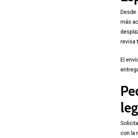
Desde 
más ac
desplaz
revisa 
El enví
entrega
Pe
leg
Solici
con la 