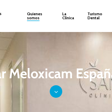
s
Quienes
La
Turismo
somos
Clínica
Dental
r
Meloxicam
Españ