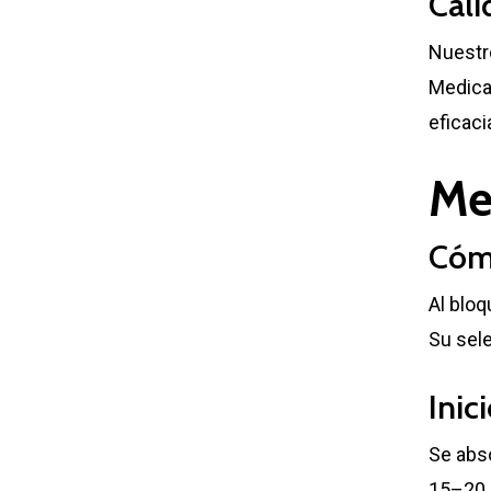
Cali
Nuestr
Medica
eficaci
Me
Cóm
Al bloq
Su sel
Inic
Se abs
15–20 h