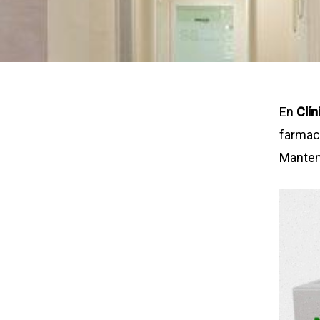
En
Clín
farmacé
Manten