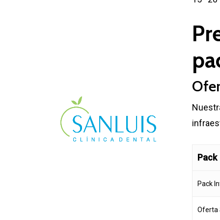
Pr
pa
Ofer
Nuestra
infraes
Pack
Pack In
Oferta