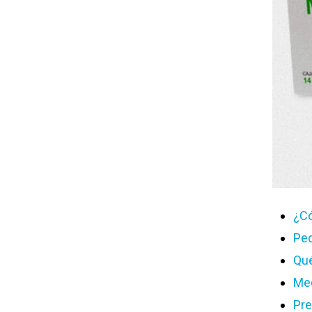
¿C
Ped
Qué
Mec
Pre