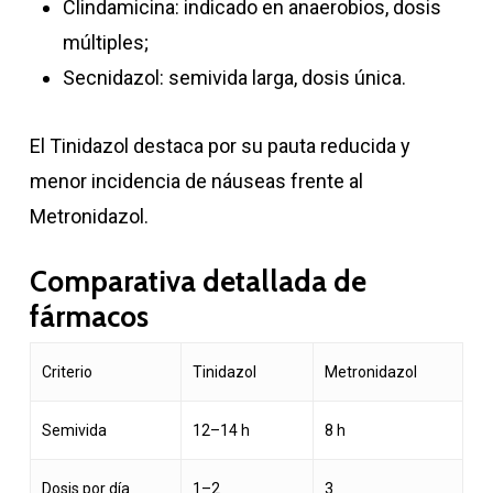
Clindamicina: indicado en anaerobios, dosis
múltiples;
Secnidazol: semivida larga, dosis única.
El Tinidazol destaca por su pauta reducida y
menor incidencia de náuseas frente al
Metronidazol.
Comparativa detallada de
fármacos
Criterio
Tinidazol
Metronidazol
Semivida
12–14 h
8 h
Dosis por día
1–2
3