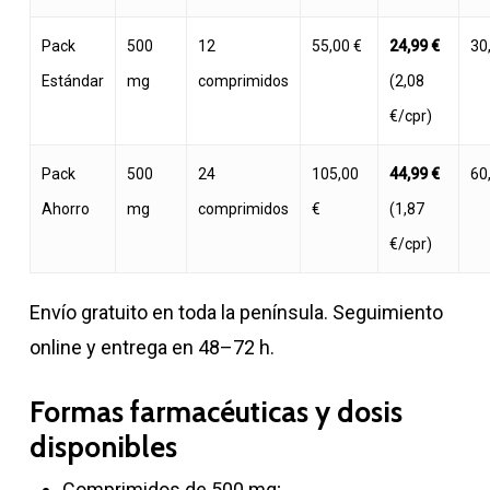
Pack
500
12
55,00 €
24,99 €
30
Estándar
mg
comprimidos
(2,08
€/cpr)
Pack
500
24
105,00
44,99 €
60
Ahorro
mg
comprimidos
€
(1,87
€/cpr)
Envío gratuito en toda la península. Seguimiento
online y entrega en 48–72 h.
Formas farmacéuticas y dosis
disponibles
Comprimidos de 500 mg;