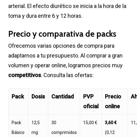
arterial. El efecto diurético se inicia a la hora de la
toma y dura entre 6 y 12 horas.
Precio y comparativa de packs
Ofrecemos varias opciones de compra para
adaptarnos a tu presupuesto. Al comprar a gran
volumen y operar online, logramos precios muy
competitivos
. Consulta las ofertas:
Pack
Dosis
Cantidad
PVP
Precio
Ah
oficial
online
Pack
12,5
30
15,00 €
3,60 €
11,
Básico
mg
comprimidos
(0,12