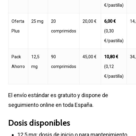
€/pastilla)
Oferta
25 mg
20
20,00 €
6,00 €
14,
Plus
comprimidos
(0,30
€/pastilla)
Pack
12,5
90
45,00 €
10,80 €
34,
Ahorro
mg
comprimidos
(0,12
€/pastilla)
El envío estándar es gratuito y dispone de
seguimiento online en toda España.
Dosis disponibles
12,5 mg: dosis de inicio o para mantenimiento