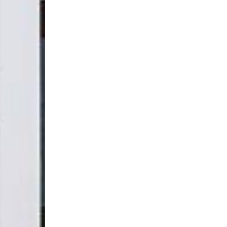
Dentadura Post
Es una solución más económica o cuando hay
mínimo de dos implantes dentales para sujet
La dentadura postiza fija se puede quitar par
Con nuestros implantes dentales en Menorca s
usar adhesivo y puede llevar un paladar más
Quiero saber más