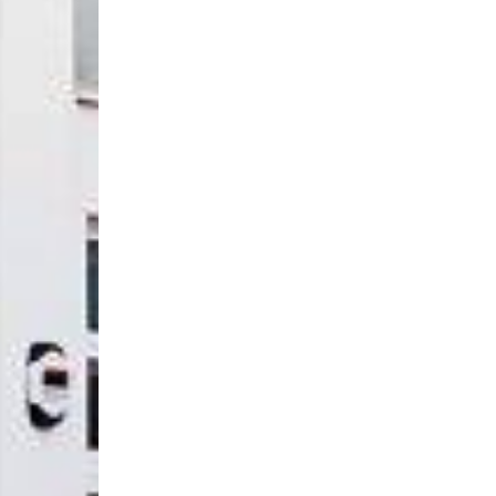
postizas que tengan movilidad excesiva.
Si no está cómodo con su dentadura postiza 
que nuestro tratamiento de implantes dentale
que sea la solución más adecuada para usted
Dentadura Fija
Este tratamiento dental es la que se hace c
puentes dentales si son de más de una unida
La dentadura fija puede ser también para todo 
implantes dentales.