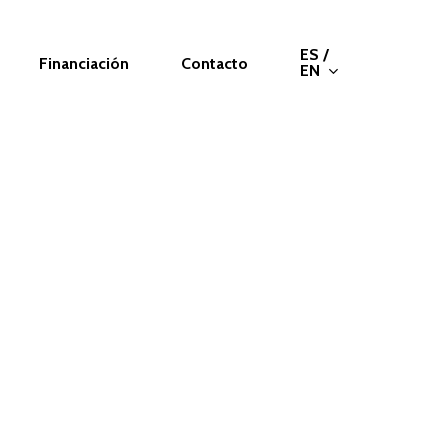
ES /
Financiación
Contacto
EN
ales en Menorca
 titanio en forma de tornillo que se insertan en el
os dientes.
ales perdidas y también para estabilizar dentaduras