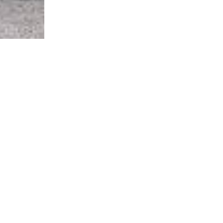
CONTACTO
H
Mail:
clinicasanluis@outlook.es
L
2
Teléfono fijo:
+34 971 151 766
V
Teléfono móvil:
+34 676 893 384
(