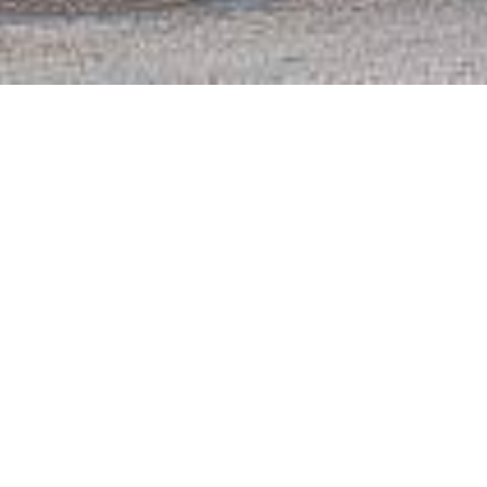
About Salient
Lorem ipsum dolor sit amet, consectetur
adipiscing elit. Sed in euismod nisi.