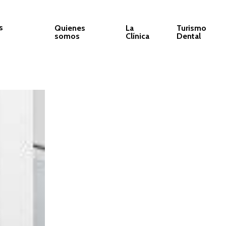
s
Quienes
La
Turismo
somos
Clínica
Dental
Implantes dent
Los implantes dentales son pequeñas piezas de
hueso maxilar que servirán de raíz a los nuev
Los utilizamos para sustituir las piezas dent